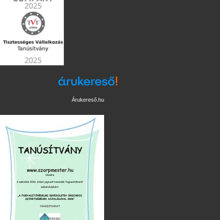
Árukereső.hu