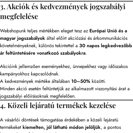
3. Akciók és kedvezmények jogszabályi
megfelelése
Webshopunk teljes mértékben eleget tesz az
Európai Unió és a
magyar jogszabályok
által előírt akciózási és árkommunikációs
követelményeknek, különös tekintettel a
30 napos legkedvezőbb
ár feltüntetésére vonatkozó szabályokra
.
Akcióink jellemzően eseményekhez, ünnepekhez vagy időszakos
kampányokhoz kapcsolódnak.
A kedvezmények mértéke általában
10–50%
közötti.
Minden akció esetén feltüntetjük az alkalmazott viszonyítási árat a
jogszabályi előírásoknak megfelelően.
4. Közeli lejáratú termékek kezelése
A vásárlói döntések támogatása érdekében a közeli lejáratú
termékeket
kiemelten, jól látható módon jelöljük
, a pontos