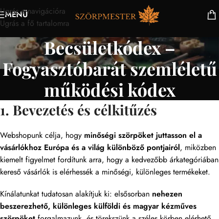
Ugrás a navigációra
MENÜ
Ugrás a fő tartalomra
Becsületkódex –
Fogyasztóbarát szemléletű
működési kódex
1. Bevezetés és célkitűzés
Webshopunk célja, hogy
minőségi szörpöket juttasson el a
vásárlókhoz Európa és a világ különböző pontjairól
, miközben
kiemelt figyelmet fordítunk arra, hogy a kedvezőbb árkategóriában
kereső vásárlók is elérhessék a minőségi, különleges termékeket.
Kínálatunkat tudatosan alakítjuk ki: elsősorban
nehezen
beszerezhető, különleges külföldi és magyar kézműves
szörpöket
forgalmazunk, és törekszünk a széles körben elérhető