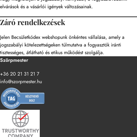
elvárások és a vásárlói igények változásainak.
Záró rendelkezések
Jelen Becsületkódex webshopunk önkéntes vállalása, amely a
jogszabályi kötelezettségeken túlmutatva a fogyasztók iránti
tisztességes, átlátható és etikus működést szolgálja.
Szörpmester
+36 20 21 31 21 7
info@szorpmester.hu