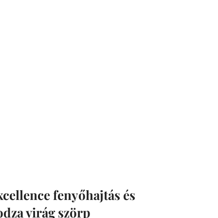
xcellence fenyőhajtás és
odza virág szörp