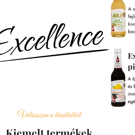
A s
fej
kiv
bod
E
p
A b
és 
imm
egé
Válasszon a kinálatból
Kiemelt termékek