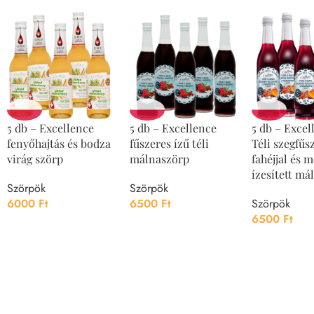
5 db – Excellence
5 db – Excellence
5 db – Excel
fenyőhajtás és bodza
fűszeres ízű téli
Téli szegfűs
virág szörp
málnaszörp
fahéjjal és 
ízesített má
Szörpök
Szörpök
6000
Ft
6500
Ft
Szörpök
6500
Ft