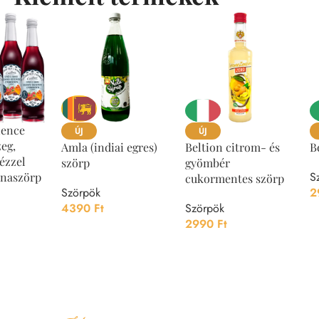
lence
ÚJ
ÚJ
zeg,
Amla (indiai egres)
Beltion citrom- és
B
mézzel
szörp
gyömbér
S
lnaszörp
cukormentes szörp
Szörpök
2
4390
Ft
Szörpök
2990
Ft