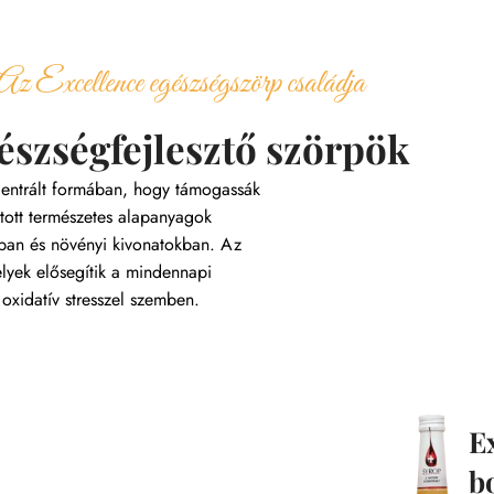
Az Excellence egészségszörp családja
észségfejlesztő szörpök
ncentrált formában, hogy támogassák
ott természetes alapanyagok
kban és növényi kivonatokban. Az
elyek elősegítik a mindennapi
oxidatív stresszel szemben.
E
b