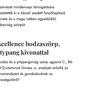
zervezet mindennapi támogatására
lesztették ki a kézzel szedett fenyőhajtások
onata és a maga ízében egyedülálló
zavirág szörpöt.
xcellence bodzaszörp,
itypang kivonattal
odza és a pitypangvirág szörp ugyanis C-, B6-
B12-vitaminok forrása is, amelyek erősítik az
unrendszert és gondoskodnak az
szségünkről!