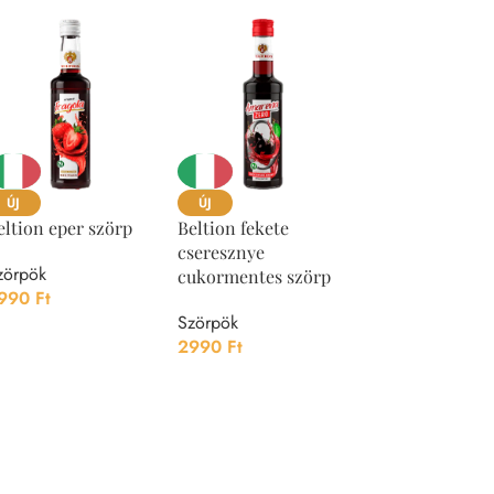
ÚJ
ÚJ
ÚJ
eltion eper szörp
Beltion fekete
Beltion kókusz
cseresznye
zörpök
Szörpök
cukormentes szörp
990
Ft
2990
Ft
Szörpök
2990
Ft