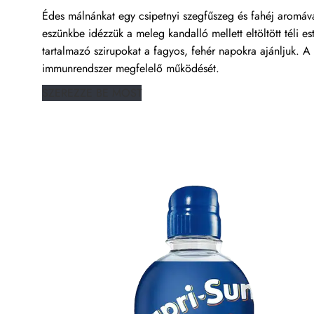
Édes málnánkat egy csipetnyi szegfűszeg és fahéj aromáv
eszünkbe idézzük a meleg kandalló mellett eltöltött téli es
tartalmazó szirupokat a fagyos, fehér napokra ajánljuk. A 
immunrendszer megfelelő működését.
SZEREZZE BE MOST