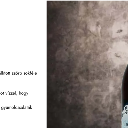
lított szörp sokféle
ot vízzel, hogy
 gyümölcssaláták