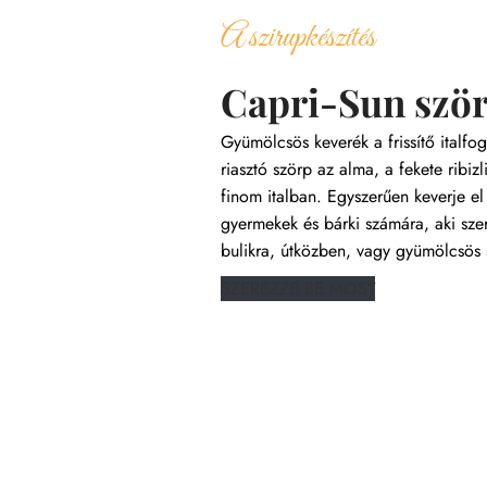
A szirupkészítés
Capri-Sun szö
Gyümölcsös keverék a frissítő italfo
riasztó szörp az alma, a fekete ribiz
finom italban. Egyszerűen keverje el v
gyermekek és bárki számára, aki szere
bulikra, útközben, vagy gyümölcsös 
SZEREZZE BE MOST