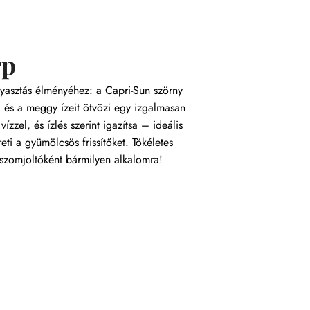
rp
gyasztás élményéhez: a Capri-Sun szörny
li és a meggy ízeit ötvözi egy izgalmasan
ízzel, és ízlés szerint igazítsa – ideális
ti a gyümölcsös frissítőket. Tökéletes
szomjoltóként bármilyen alkalomra!