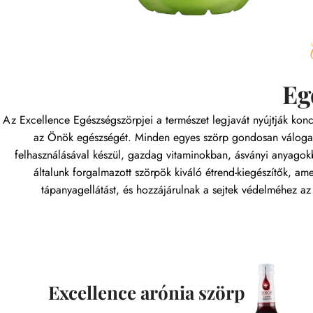
Eg
Az Excellence Egészségszörpjei a természet legjavát nyújtják ko
az Önök egészségét. Minden egyes szörp gondosan válogat
felhasználásával készül, gazdag vitaminokban, ásványi anyago
általunk forgalmazott szörpök kiváló étrend-kiegészítők, am
tápanyagellátást, és hozzájárulnak a sejtek védelméhez az 
Excellence arónia szörp