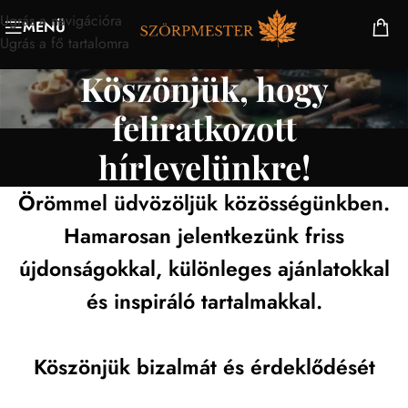
Ugrás a navigációra
MENÜ
Ugrás a fő tartalomra
Köszönjük, hogy
feliratkozott
hírlevelünkre!
Örömmel üdvözöljük közösségünkben.
Hamarosan jelentkezünk friss
újdonságokkal, különleges ajánlatokkal
és inspiráló tartalmakkal.
Köszönjük bizalmát és érdeklődését