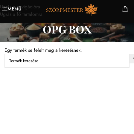
Ugrás a navigációra
MENÜ
Ugrás a fő tartalomra
OPG BOX
Egy termék se felelt meg a keresésnek.