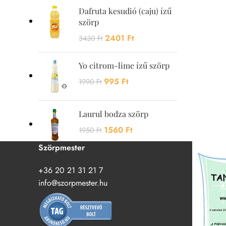
Dafruta kesudió (caju) ízű
szörp
2401
Ft
3430
Ft
Yo citrom-lime ízű szörp
995
Ft
1990
Ft
Laurul bodza szörp
1560
Ft
1950
Ft
Szörpmester
+36 20 21 31 21 7
info@szorpmester.hu