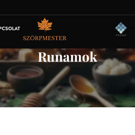
PCSOLAT
Runamok
k se felelt meg a keresésnek.