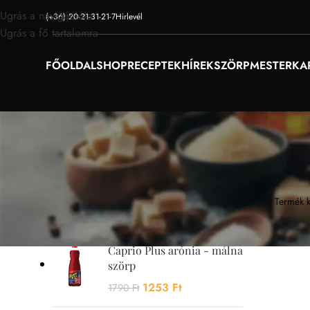
Ugrás a navigációra
(+36) 20-21-31-21-7
Hirlevél
Ugrás a fő tartalomra
FŐOLDAL
SHOP
RECEPTEK
HÍREK
SZÖRPMESTER
KA
AKCIÓS TERMÉKEK
Egy termé
Caprio Plus mangó szörp
1253
Ft
1790
Ft
Caprio Plus arónia - málna
szörp
1253
Ft
1790
Ft