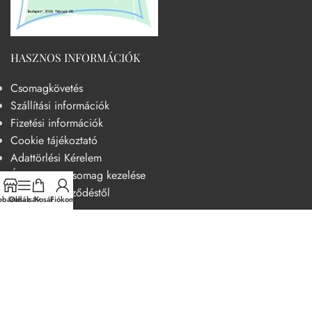
HASZNOS INFORMÁCIÓK
Csomagkövetés
Szállítási információk
Fizetési információk
Cookie tájékoztató
Adattörlési Kérelem
Át nem vett csomag kezelése
Elállás a szerződéstől
báruház
Oldalsáv
Kosár
Fiókom
HASZNOS
Becsületkódex – Fogyasztóbarát szemléletű működési kódex
Általános szerződési feltételek
Adatvédelmi nyilatkozat
14 napos elállási jog