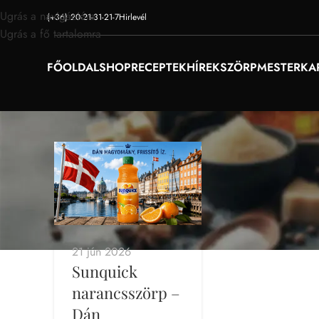
Ugrás a navigációra
(+36) 20-21-31-21-7
Hirlevél
Ugrás a fő tartalomra
FŐOLDAL
SHOP
RECEPTEK
HÍREK
SZÖRPMESTER
KA
21 jún 2026
Sunquick
narancsszörp –
Dán