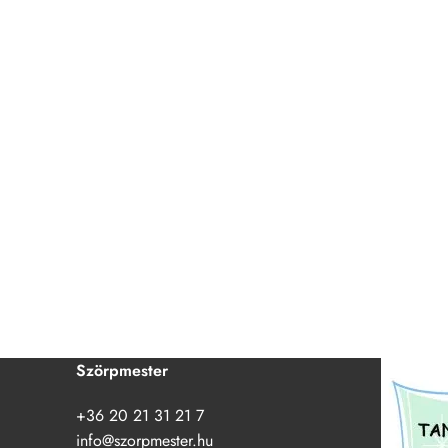
Szörpmester
+36 20 21 31 21 7
info@szorpmester.hu