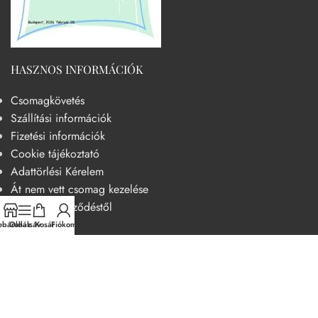
HASZNOS INFORMÁCIÓK
Csomagkövetés
Szállítási információk
Fizetési információk
Cookie tájékoztató
Adattörlési Kérelem
Át nem vett csomag kezelése
Elállás a szerződéstől
báruház
Oldalsáv
Kosár
Fiókom
HASZNOS
Becsületkódex – Fogyasztóbarát szemléletű működési kódex
Általános szerződési feltételek
Adatvédelmi nyilatkozat