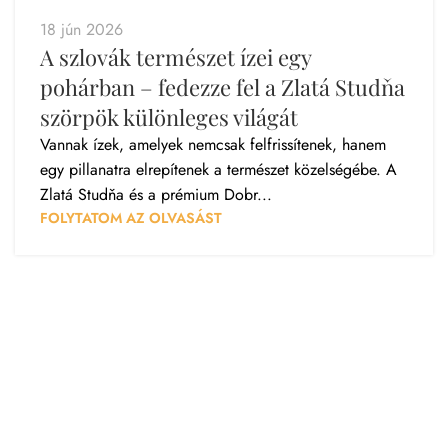
18 jún 2026
A szlovák természet ízei egy
pohárban – fedezze fel a Zlatá Studňa
szörpök különleges világát
Vannak ízek, amelyek nemcsak felfrissítenek, hanem
egy pillanatra elrepítenek a természet közelségébe. A
Zlatá Studňa és a prémium Dobr...
FOLYTATOM AZ OLVASÁST