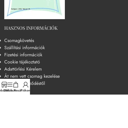
HASZNOS INFORMÁCIÓK
Csomagkövetés
Szállítási információk
Fizetési információk
Cookie tájékoztató
Adattörlési Kérelem
Át nem vett csomag kezelése
Elállás a szerződéstől
báruház
Oldalsáv
Kosár
Fiókom
HASZNOS
Becsületkódex – Fogyasztóbarát szemléletű működési kódex
Általános szerződési feltételek
Adatvédelmi nyilatkozat