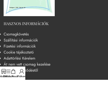
HASZNOS INFORMÁCIÓK
Csomagkövetés
Szállítási információk
Fizetési információk
Cookie tájékoztató
Adattörlési Kérelem
Át nem vett csomag kezelése
Elállás a szerződéstől
báruház
Oldalsáv
Kosár
Fiókom
HASZNOS
Becsületkódex – Fogyasztóbarát szemléletű működési kódex
Általános szerződési feltételek
Adatvédelmi nyilatkozat