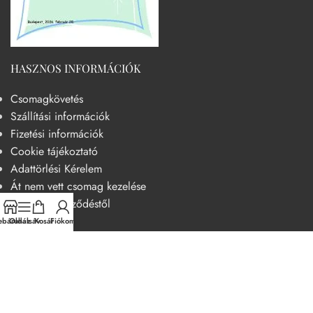
HASZNOS INFORMÁCIÓK
Csomagkövetés
Szállítási információk
Fizetési információk
Cookie tájékoztató
Adattörlési Kérelem
Át nem vett csomag kezelése
Elállás a szerződéstől
báruház
Oldalsáv
Kosár
Fiókom
HASZNOS
Becsületkódex – Fogyasztóbarát szemléletű működési kódex
Általános szerződési feltételek
Adatvédelmi nyilatkozat