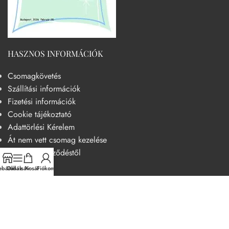
HASZNOS INFORMÁCIÓK
Csomagkövetés
Szállítási információk
Fizetési információk
Cookie tájékoztató
Adattörlési Kérelem
Át nem vett csomag kezelése
Elállás a szerződéstől
báruház
Oldalsáv
Kosár
Fiókom
HASZNOS
Becsületkódex – Fogyasztóbarát szemléletű működési kódex
Általános szerződési feltételek
Adatvédelmi nyilatkozat