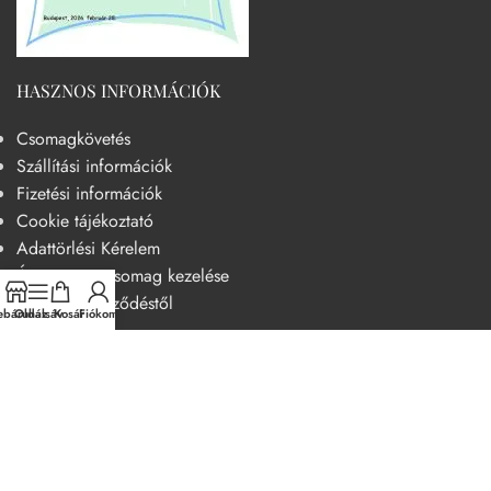
HASZNOS INFORMÁCIÓK
Csomagkövetés
Szállítási információk
Fizetési információk
Cookie tájékoztató
Adattörlési Kérelem
Át nem vett csomag kezelése
Elállás a szerződéstől
báruház
Oldalsáv
Kosár
Fiókom
HASZNOS
Becsületkódex – Fogyasztóbarát szemléletű működési kódex
Általános szerződési feltételek
Adatvédelmi nyilatkozat
14 napos elállási jog