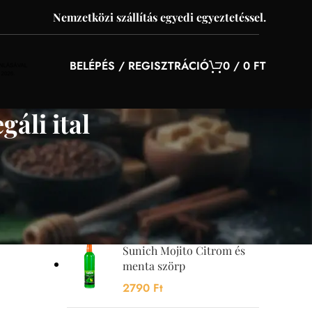
Nemzetközi szállítás egyedi egyeztetéssel.
BELÉPÉS / REGISZTRÁCIÓ
0
/
0
FT
áli ital
YOU MAY ALSO LIKE…
Sunquick mangó szörp
700 ml
4200
Ft
Sunich Mojito Citrom és
menta szörp
2790
Ft