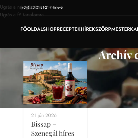
Ugrás a navigációra
(+36) 20-21-31-21-7
Hirlevél
Ugrás a fő tartalomra
FŐOLDAL
SHOP
RECEPTEK
HÍREK
SZÖRPMESTER
KA
Archív 
21 jún 2026
Bissap –
Szenegál híres