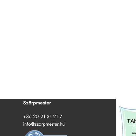
Szörpmester
+36 20 21 31 21 7
info@szorpmester.hu