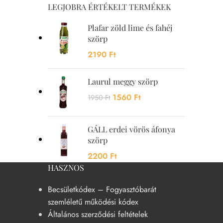
LEGJOBRA ÉRTÉKELT TERMÉKEK
Plafar zöld lime és fahéj
szörp
2190
Ft
Laurul meggy szörp
1560
Ft
1950
Ft
GÁLL erdei vörös áfonya
szörp
2200
Ft
HASZNOS
Becsületkódex – Fogyasztóbarát
szemléletű működési kódex
Általános szerződési feltételek