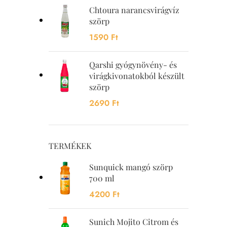
Chtoura narancsvirágvíz
szörp
1590
Ft
Qarshi gyógynövény- és
virágkivonatokból készült
szörp
2690
Ft
TERMÉKEK
Sunquick mangó szörp
700 ml
4200
Ft
Sunich Mojito Citrom és