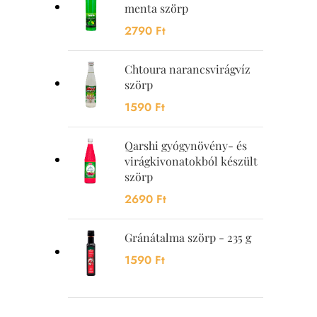
menta szörp
2790
Ft
Chtoura narancsvirágvíz
szörp
1590
Ft
Qarshi gyógynövény- és
virágkivonatokból készült
szörp
2690
Ft
Gránátalma szörp - 235 g
1590
Ft