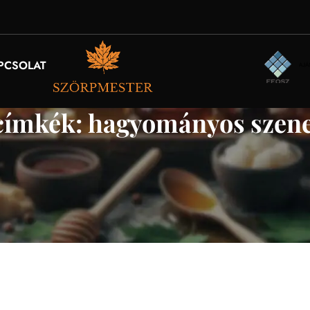
PCSOLAT
címkék: hagyományos szeneg