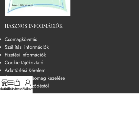
HASZNOS INFORMÁCIÓK
Csomagkövetés
Szállítási információk
Fizetési információk
Cookie tájékoztató
Adattörlési Kérelem
Át nem vett csomag kezelése
Elállás a szerződéstől
báruház
Oldalsáv
Kosár
Fiókom
HASZNOS
Becsületkódex – Fogyasztóbarát szemléletű működési kódex
Általános szerződési feltételek
Adatvédelmi nyilatkozat
14 napos elállási jog