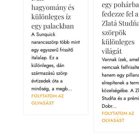
egy pohárba
hagyomány és
fedezze fel a
különleges íz
Zlatá Studň
egy palackban
szörpök
A Sunquick
különleges
narancsszörp több mint
egy egyszerű frissítő
világát
italalap. Ez a
Vannak ízek, ame
különleges, dán
nemcsak felfrissít
származású szörp
hanem egy pillana
évtizedek óta a
elrepítenek a term
minőség, a megb...
közelségébe. A Zl
FOLYTATOM AZ
Studňa és a prém
OLVASÁST
Dobr...
FOLYTATOM AZ
OLVASÁST