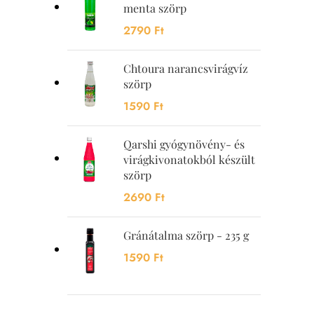
menta szörp
2790
Ft
Chtoura narancsvirágvíz
szörp
1590
Ft
Qarshi gyógynövény- és
virágkivonatokból készült
szörp
2690
Ft
Gránátalma szörp - 235 g
1590
Ft