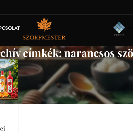
PCSOLAT
chív címkék: narancsos sz
ei