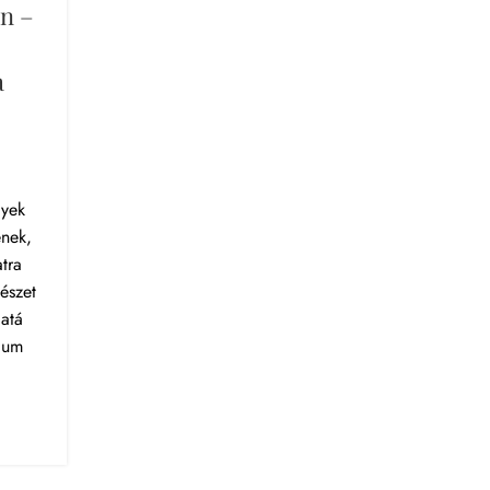
n –
a
lyek
enek,
tra
észet
atá
ium