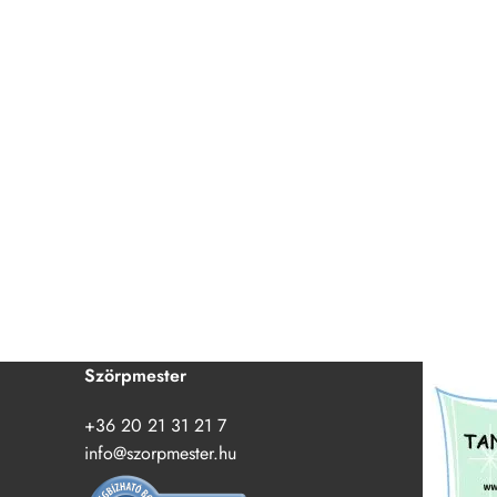
Szörpmester
+36 20 21 31 21 7
info@szorpmester.hu