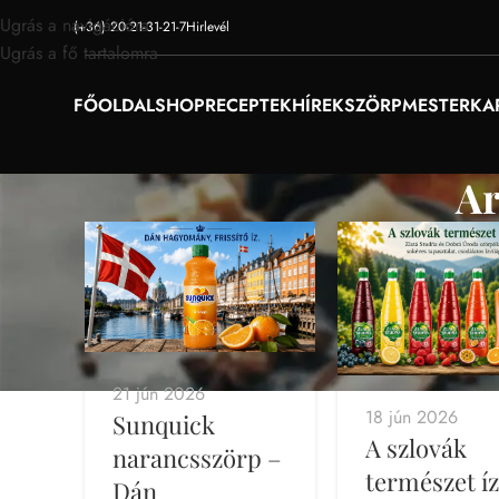
Ugrás a navigációra
(+36) 20-21-31-21-7
Hirlevél
Ugrás a fő tartalomra
FŐOLDAL
SHOP
RECEPTEK
HÍREK
SZÖRPMESTER
KA
Ar
21 jún 2026
18 jún 2026
Sunquick
A szlovák
narancsszörp –
természet íz
Dán