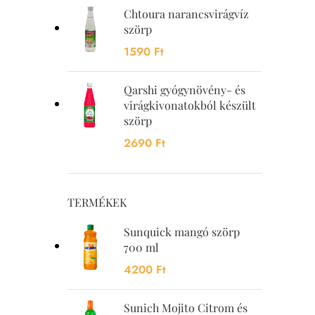
Chtoura narancsvirágvíz
szörp
1590
Ft
Qarshi gyógynövény- és
virágkivonatokból készült
szörp
2690
Ft
TERMÉKEK
Sunquick mangó szörp
700 ml
4200
Ft
Sunich Mojito Citrom és