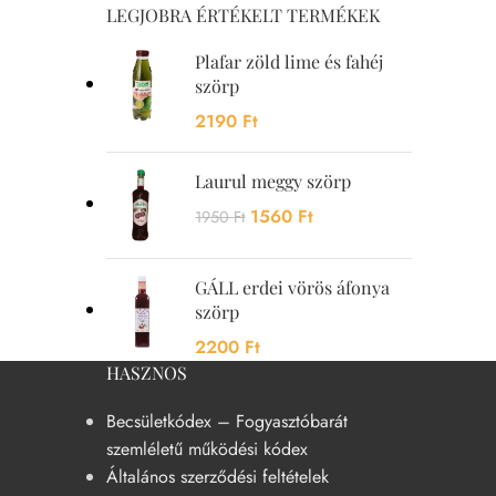
LEGJOBRA ÉRTÉKELT TERMÉKEK
Plafar zöld lime és fahéj
szörp
2190
Ft
Laurul meggy szörp
1560
Ft
1950
Ft
GÁLL erdei vörös áfonya
szörp
2200
Ft
HASZNOS
Becsületkódex – Fogyasztóbarát
szemléletű működési kódex
Általános szerződési feltételek