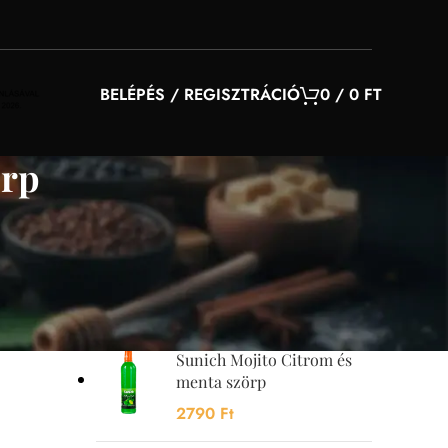
BELÉPÉS / REGISZTRÁCIÓ
0
/
0
FT
örp
YOU MAY ALSO LIKE…
Sunquick mangó szörp
700 ml
4200
Ft
Sunich Mojito Citrom és
menta szörp
2790
Ft