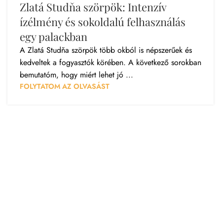
Zlatá Studňa szörpök: Intenzív
ízélmény és sokoldalú felhasználás
egy palackban
A Zlatá Studňa szörpök több okból is népszerűek és
kedveltek a fogyasztók körében. A következő sorokban
bemutatóm, hogy miért lehet jó ...
FOLYTATOM AZ OLVASÁST