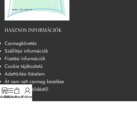
HASZNOS INFORMÁCIÓK
Csomagkövetés
Szállítási információk
Fizetési információk
Cookie tájékoztató
Adattörlési Kérelem
Át nem vett csomag kezelése
Elállás a szerződéstől
báruház
Oldalsáv
Kosár
Fiókom
HASZNOS
Becsületkódex – Fogyasztóbarát szemléletű működési kódex
Általános szerződési feltételek
Adatvédelmi nyilatkozat