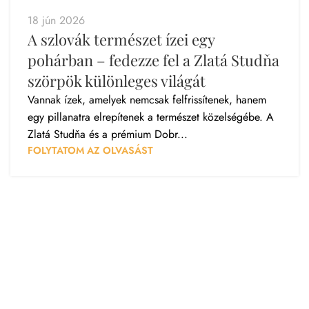
18 jún 2026
A szlovák természet ízei egy
pohárban – fedezze fel a Zlatá Studňa
szörpök különleges világát
Vannak ízek, amelyek nemcsak felfrissítenek, hanem
egy pillanatra elrepítenek a természet közelségébe. A
Zlatá Studňa és a prémium Dobr...
FOLYTATOM AZ OLVASÁST