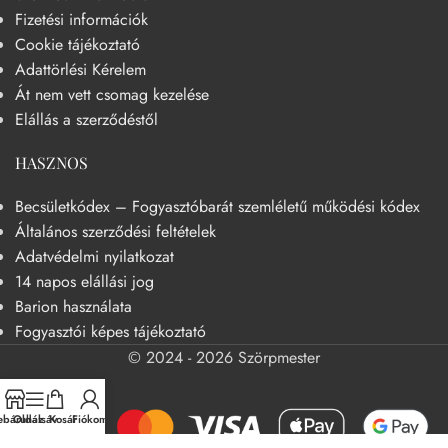
Fizetési információk
Cookie tájékoztató
Adattörlési Kérelem
Át nem vett csomag kezelése
Elállás a szerződéstől
HASZNOS
Becsületkódex – Fogyasztóbarát szemléletű működési kódex
Általános szerződési feltételek
Adatvédelmi nyilatkozat
14 napos elállási jog
Barion használata
Fogyasztói képes tájékoztató
© 2024 - 2026 Szörpmester
báruház
Oldalsáv
Kosár
Fiókom