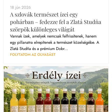
18 jún 2026
A szlovák természet ízei egy
pohárban – fedezze fel a Zlatá Studňa
szörpök különleges világát
Vannak ízek, amelyek nemcsak felfrissítenek, hanem
egy pillanatra elrepítenek a természet közelségébe. A
Zlatá Studňa és a prémium Dobr...
FOLYTATOM AZ OLVASÁST