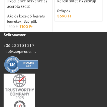
Excellence berkenye és
Koreai sötét rizsszirup
acerola szörp
Szörpök
Akciós közelgő lejáratú
3690
Ft
termékek
,
Szörpök
1100
Ft
1300
Ft
Szörpmester
+36 20 21 31 21 7
info@szorpmester.hu