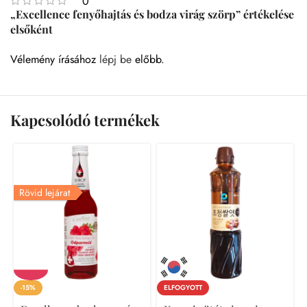
0
„Excellence fenyőhajtás és bodza virág szörp” értékelése
elsőként
Vélemény írásához
lépj be
előbb.
Kapcsolódó termékek
Rövid lejárat
-15%
ELFOGYOTT