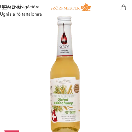
Ugrás a navigációra
MENÜ
Ugrás a fő tartalomra