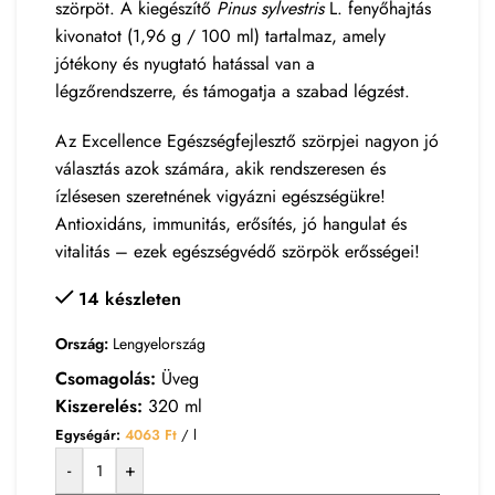
szörpöt. A kiegészítő
Pinus sylvestris
L. fenyőhajtás
kivonatot (1,96 g / 100 ml) tartalmaz, amely
jótékony és nyugtató hatással van a
légzőrendszerre, és támogatja a szabad légzést.
Az Excellence Egészségfejlesztő szörpjei nagyon jó
választás azok számára, akik rendszeresen és
ízlésesen szeretnének vigyázni egészségükre!
Antioxidáns, immunitás, erősítés, jó hangulat és
vitalitás – ezek egészségvédő szörpök erősségei!
14 készleten
Ország:
Lengyelország
Csomagolás:
Üveg
Kiszerelés:
320 ml
Egységár:
4063
Ft
/ l
-
+