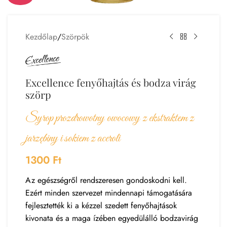
Kezdőlap
/
Szörpök
Excellence fenyőhajtás és bodza virág
szörp
Syrop prozdrowotny owocowy z ekstraktem z
jarzębiny i sokiem z aceroli
1300
Ft
Az egészségről rendszeresen gondoskodni kell.
Ezért minden szervezet mindennapi támogatására
fejlesztették ki a kézzel szedett fenyőhajtások
kivonata és a maga ízében egyedülálló bodzavirág