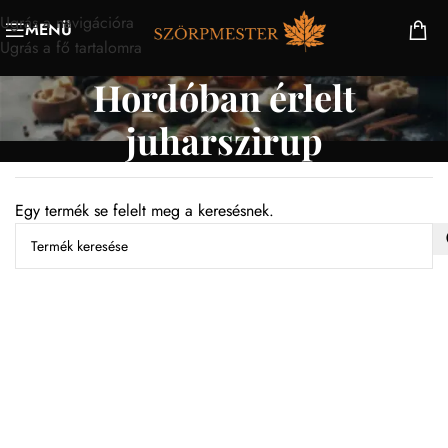
Ugrás a navigációra
MENÜ
Ugrás a fő tartalomra
Hordóban érlelt
juharszirup
Egy termék se felelt meg a keresésnek.