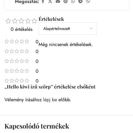
Megosztás:
Értékelések
0 értékelés
0
Még nincsenek értékelések.
0
0
0
0
„Hello kiwi ízű szörp” értékelése elsőként
Vélemény írásához
lépj be
előbb.
Kapcsolódó termékek