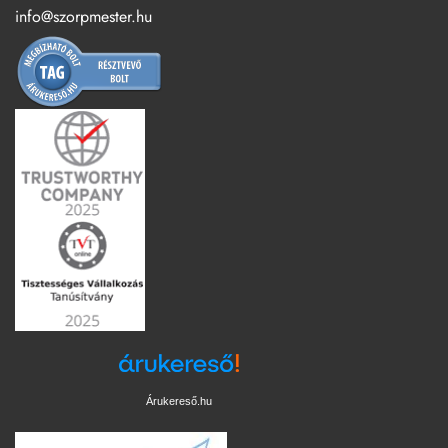
info@szorpmester.hu
Árukereső.hu