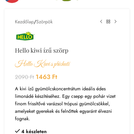
Kezdőlap
/
Szörpök
Hello kiwi ízű szörp
Hello Kiwi s příchutí
1463
Ft
2090
Ft
A kivi ízű gyümölcskoncentrátum ideális édes
limonádé készítéséhez. Egy csepp egy pohár vizet
finom frissítővé varázsol trópusi gyümölcsökkel,
amelyeket gyerekek és felnőttek egyaránt élvezni
fognak.
4 készleten