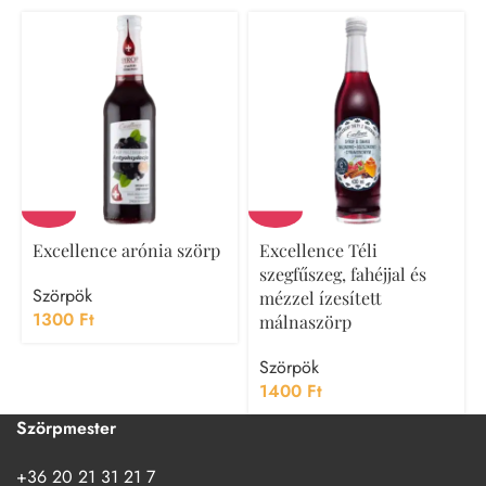
Excellence arónia szörp
Excellence Téli
szegfűszeg, fahéjjal és
Szörpök
mézzel ízesített
1300
Ft
málnaszörp
Szörpök
1400
Ft
Szörpmester
+36 20 21 31 21 7