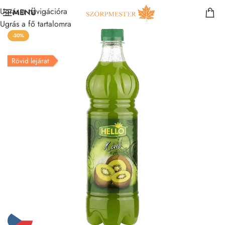
Ugrás a navigációra
MENÜ
Ugrás a fő tartalomra
-30%
Rövid lejárat