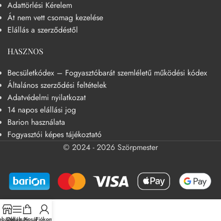
Adattörlési Kérelem
Át nem vett csomag kezelése
Elállás a szerződéstől
HASZNOS
Becsületkódex – Fogyasztóbarát szemléletű működési kódex
Általános szerződési feltételek
Adatvédelmi nyilatkozat
14 napos elállási jog
Barion használata
Fogyasztói képes tájékoztató
© 2024 - 2026 Szörpmester
báruház
Oldalsáv
Kosár
Fiókom