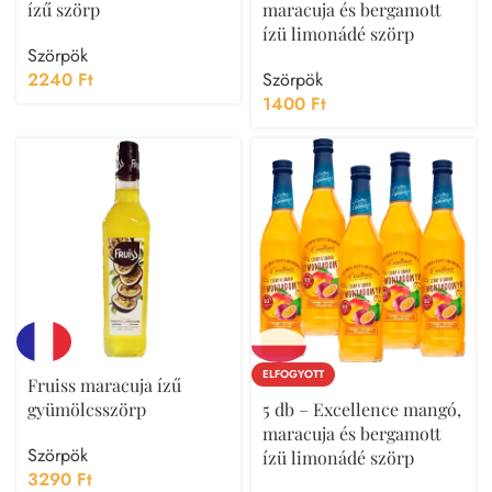
ízű szörp
maracuja és bergamott
ízü limonádé szörp
Szörpök
2240
Ft
Szörpök
1400
Ft
ELFOGYOTT
Fruiss maracuja ízű
gyümölcsszörp
5 db – Excellence mangó,
maracuja és bergamott
Szörpök
ízü limonádé szörp
3290
Ft