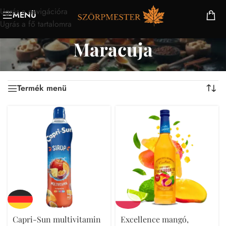
Ugrás a navigációra
MENÜ
Ugrás a fő tartalomra
Maracuja
Mind a(z) 6 találat megjelenítve
Termék menü
Capri-Sun multivitamin
Excellence mangó,