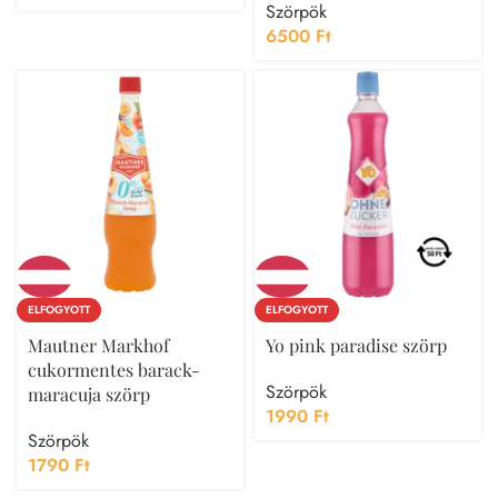
Szörpök
6500
Ft
ELFOGYOTT
ELFOGYOTT
Mautner Markhof
Yo pink paradise szörp
cukormentes barack-
Szörpök
maracuja szörp
1990
Ft
Szörpök
1790
Ft