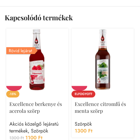
Kapcsolódó termékek
Rövid lejárat
-15%
ELFOGYOTT
Excellence berkenye és
Excellence citromfű és
acerola szörp
menta szörp
Akciós közelgő lejáratú
Szörpök
termékek
,
Szörpök
1300
Ft
1100
Ft
1300
Ft