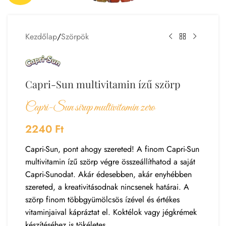
Kezdőlap
/
Szörpök
Capri-Sun multivitamin ízű szörp
Capri-Sun sirup multivitamin zero
2240
Ft
Capri-Sun, pont ahogy szereted! A finom Capri-Sun
multivitamin ízű szörp végre összeállíthatod a saját
Capri-Sunodat. Akár édesebben, akár enyhébben
szereted, a kreativitásodnak nincsenek határai. A
szörp finom többgyümölcsös ízével és értékes
vitaminjaival kápráztat el. Koktélok vagy jégkrémek
készítéséhez is tökéletes.