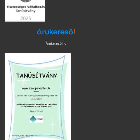
Árukereső.hu