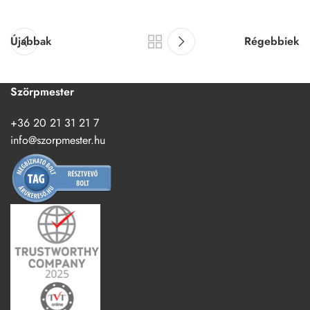
Újabbak
Régebbiek
Szörpmester
+36 20 21 31 21 7
info@szorpmester.hu