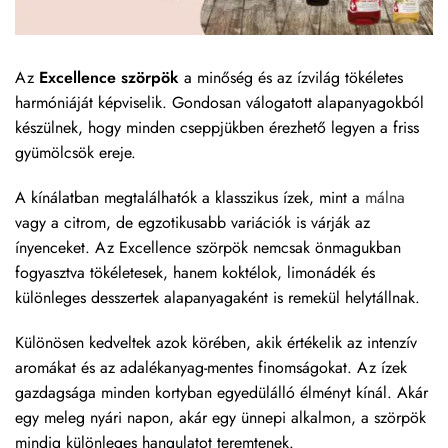
Az
Excellence szörpök
a minőség és az ízvilág tökéletes
harmóniáját képviselik. Gondosan válogatott alapanyagokból
készülnek, hogy minden cseppjükben érezhető legyen a friss
gyümölcsök ereje.
A kínálatban megtalálhatók a klasszikus ízek, mint a
málna
vagy a citrom, de egzotikusabb variációk is várják az
ínyenceket. Az Excellence szörpök nemcsak önmagukban
fogyasztva tökéletesek, hanem koktélok, limonádék és
különleges desszertek alapanyagaként is remekül helytállnak.
Különösen kedveltek azok körében, akik értékelik az intenzív
aromákat és az adalékanyag-mentes finomságokat. Az ízek
gazdagsága minden kortyban egyedülálló élményt kínál. Akár
egy meleg nyári napon, akár egy ünnepi alkalmon, a szörpök
mindig különleges hangulatot teremtenek.