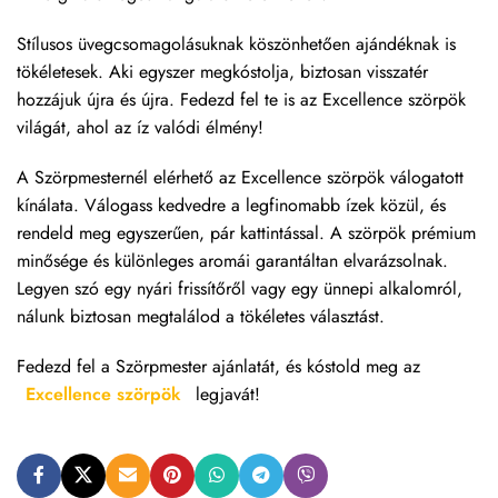
Stílusos üvegcsomagolásuknak köszönhetően ajándéknak is
tökéletesek. Aki egyszer megkóstolja, biztosan visszatér
hozzájuk újra és újra. Fedezd fel te is az Excellence szörpök
világát, ahol az íz valódi élmény!
A Szörpmesternél elérhető az Excellence szörpök válogatott
kínálata. Válogass kedvedre a legfinomabb ízek közül, és
rendeld meg egyszerűen, pár kattintással. A szörpök prémium
minősége és különleges aromái garantáltan elvarázsolnak.
Legyen szó egy nyári frissítőről vagy egy ünnepi alkalomról,
nálunk biztosan megtalálod a tökéletes választást.
Fedezd fel a Szörpmester ajánlatát, és kóstold meg az
Excellence szörpök
legjavát!