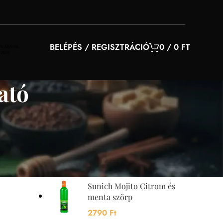
BELÉPÉS / REGISZTRÁCIÓ
0
/
0
FT
ató
YOU MAY ALSO LIKE…
Sunquick mangó szörp
700 ml
4200
Ft
Sunich Mojito Citrom és
menta szörp
2790
Ft