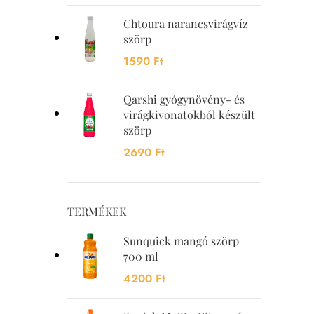
Chtoura narancsvirágvíz
szörp
1590
Ft
Qarshi gyógynövény- és
virágkivonatokból készült
szörp
2690
Ft
TERMÉKEK
Sunquick mangó szörp
700 ml
4200
Ft