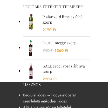
LEGJOBRA ÉRTÉKELT TERMÉKEK
Plafar zöld lime és fahéj
szörp
2190
Ft
Laurul meggy szörp
1560
Ft
1950
Ft
GÁLL erdei vörös áfonya
szörp
2200
Ft
HASZNOS
Becsületkódex – Fogyasztóbarát
szemléletű működési kódex
Általános szerződési feltételek