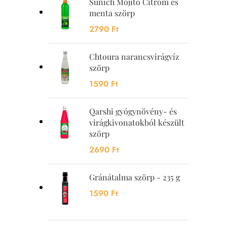
Sunich Mojito Citrom és
menta szörp
2790
Ft
Chtoura narancsvirágvíz
szörp
1590
Ft
Qarshi gyógynövény- és
virágkivonatokból készült
szörp
2690
Ft
Gránátalma szörp - 235 g
1590
Ft