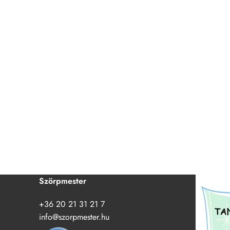
Szörpmester
+36 20 21 31 21 7
info@szorpmester.hu