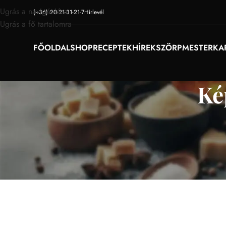
Ugrás a navigációra
(+36) 20-21-31-21-7
Hirlevél
Ugrás a fő tartalomra
FŐOLDAL
SHOP
RECEPTEK
HÍREK
SZÖRPMESTER
KA
Ké