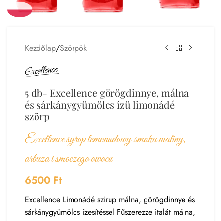
Kezdőlap
/
Szörpök
5 db- Excellence görögdinnye, málna
és sárkánygyümölcs ízü limonádé
szörp
Excellence syrop lemonadowy smaku maliny,
arbuza i smoczego owocu
6500
Ft
Excellence Limonádé szirup málna, görögdinnye és
sárkánygyümölcs ízesítéssel Fűszerezze italát málna,