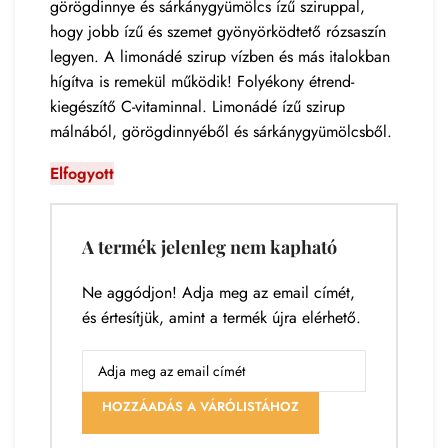
görögdinnye és sárkánygyümölcs ízű sziruppal,
hogy jobb ízű és szemet gyönyörködtető rózsaszín
legyen. A limonádé szirup vízben és más italokban
hígítva is remekül működik! Folyékony étrend-
kiegészítő C-vitaminnal. Limonádé ízű szirup
málnából, görögdinnyéből és sárkánygyümölcsből.
Elfogyott
A termék jelenleg nem kapható
Ne aggódjon! Adja meg az email címét,
és értesítjük, amint a termék újra elérhető.
HOZZÁADÁS A VÁRÓLISTÁHOZ