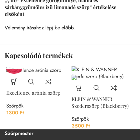
„5 db- Excellence görögdinnye, málna és
sárkánygyümölcs ízü limonádé szörp” értékelése
elsőként
Vélemény írásához
lépj be
előbb.
Kapcsolódó termékek
Excellence arónia szörp
KLEIN & WANNER
L
Szörpök
Szederszörp (Blackberry)
1300
Ft
S
Szörpök
1
3500
Ft
Szörpmester