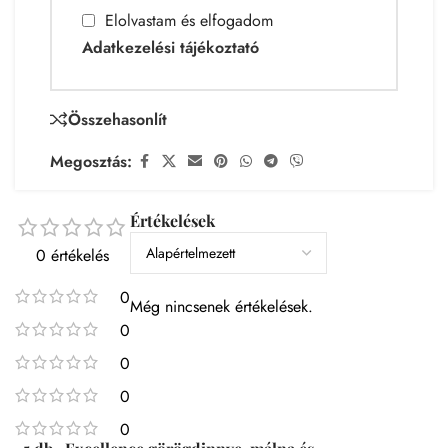
Elolvastam és elfogadom
Adatkezelési tájékoztató
Összehasonlít
Megosztás:
Értékelések
0 értékelés
0
Még nincsenek értékelések.
0
0
0
0