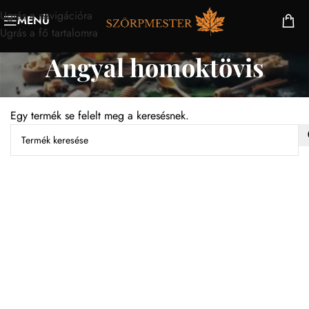
Ugrás a navigációra
MENÜ
Ugrás a fő tartalomra
Angyal homoktövis
Egy termék se felelt meg a keresésnek.