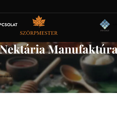
PCSOLAT
Nektária Manufaktúr
k se felelt meg a keresésnek.