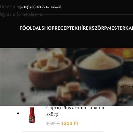
Ugrás a navigációra
(+36) 20-21-31-21-7
Hirlevél
Ugrás a fő tartalomra
FŐOLDAL
SHOP
RECEPTEK
HÍREK
SZÖRPMESTER
KA
AKCIÓS TERMÉKEK
Egy termé
Caprio Plus mangó szörp
1253
Ft
1790
Ft
Caprio Plus arónia - málna
szörp
1253
Ft
1790
Ft