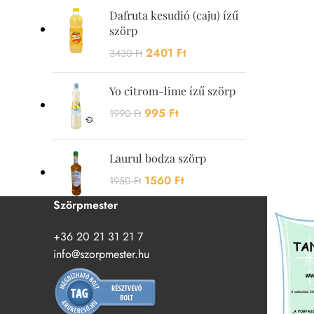
Dafruta kesudió (caju) ízű
szörp
2401
Ft
3430
Ft
Yo citrom-lime ízű szörp
995
Ft
1990
Ft
Laurul bodza szörp
1560
Ft
1950
Ft
Szörpmester
+36 20 21 31 21 7
info@szorpmester.hu