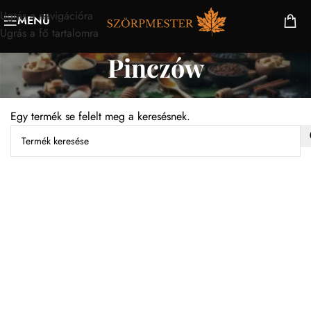
Ugrás a navigációra
MENÜ
Ugrás a fő tartalomra
Pinczów
Egy termék se felelt meg a keresésnek.