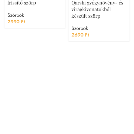
frissítő szörp
Qarshi gyógynövény- és
virágkivonatokból
Szörpök
készült szörp
2990
Ft
Szörpök
2690
Ft