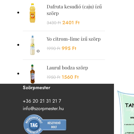
Dafruta kesudió (caju) ízű
szörp
2401
Ft
3430
Ft
Yo citrom-lime ízű szörp
995
Ft
1990
Ft
Laurul bodza szörp
1560
Ft
1950
Ft
Szörpmester
+36 20 21 31 21 7
info@szorpmester.hu