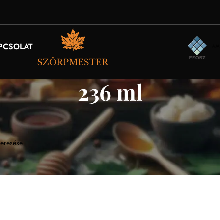
PCSOLAT
236 ml
k se felelt meg a keresésnek.