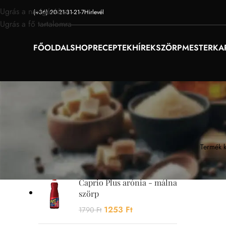
Ugrás a navigációra
(+36) 20-21-31-21-7
Hirlevél
Ugrás a fő tartalomra
FŐOLDAL
SHOP
RECEPTEK
HÍREK
SZÖRPMESTER
KA
AKCIÓS TERMÉKEK
Egy termé
Caprio Plus mangó szörp
1253
Ft
1790
Ft
Caprio Plus arónia - málna
szörp
1253
Ft
1790
Ft