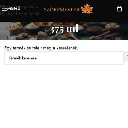
Ugrás a navigációra
MENÜ
Ugrás a fő tartalomra
375 ml
Egy termék se felelt meg a keresésnek.