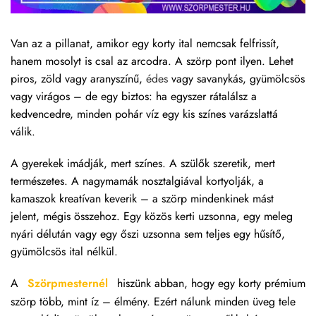
Van az a pillanat, amikor egy korty ital nemcsak felfrissít,
hanem mosolyt is csal az arcodra. A szörp pont ilyen. Lehet
piros, zöld vagy aranyszínű,
édes
vagy savanykás, gyümölcsös
vagy virágos – de egy biztos: ha egyszer rátalálsz a
kedvencedre, minden pohár víz egy kis színes varázslattá
válik.
A gyerekek imádják, mert színes. A szülők szeretik, mert
természetes. A nagymamák nosztalgiával kortyolják, a
kamaszok kreatívan keverik – a szörp mindenkinek mást
jelent, mégis összehoz. Egy közös kerti uzsonna, egy meleg
nyári délután vagy egy őszi uzsonna sem teljes egy hűsítő,
gyümölcsös ital nélkül.
A
Szörpmesternél
hiszünk abban, hogy egy korty prémium
szörp több, mint íz – élmény. Ezért nálunk minden üveg tele