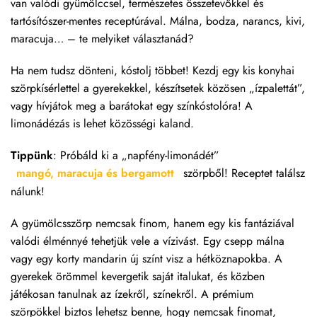
van valódi gyümölccsel, természetes összetevőkkel és
tartósítószer-mentes receptúrával. Málna, bodza, narancs, kivi,
maracuja… – te melyiket választanád?
Ha nem tudsz dönteni, kóstolj többet! Kezdj egy kis konyhai
szörpkísérlettel a gyerekekkel, készítsetek közösen „ízpalettát”,
vagy hívjátok meg a barátokat egy színkóstolóra! A
limonádézás is lehet közösségi kaland.
Tippünk
: Próbáld ki a „napfény-limonádét”
mangó, maracuja és bergamott
szörpből! Receptet találsz
nálunk!
A gyümölcsszörp nemcsak finom, hanem egy kis fantáziával
valódi élménnyé tehetjük vele a vízivást. Egy csepp málna
vagy egy korty mandarin új színt visz a hétköznapokba. A
gyerekek örömmel kevergetik saját italukat, és közben
játékosan tanulnak az ízekről, színekről. A prémium
szörpökkel biztos lehetsz benne, hogy nemcsak finomat,