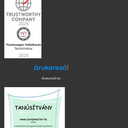
Árukereső.hu