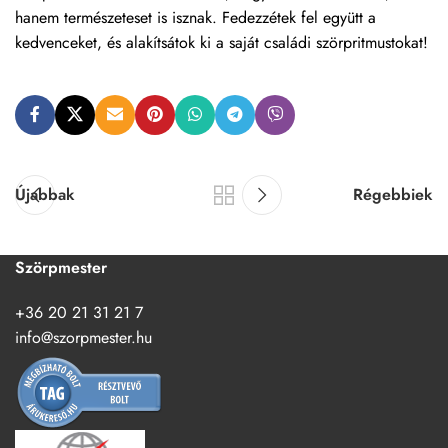
hanem természeteset is isznak. Fedezzétek fel együtt a
kedvenceket, és alakítsátok ki a saját családi szörpritmustokat!
Újabbak
Régebbiek
Szörpmester
+36 20 21 31 21 7
info@szorpmester.hu