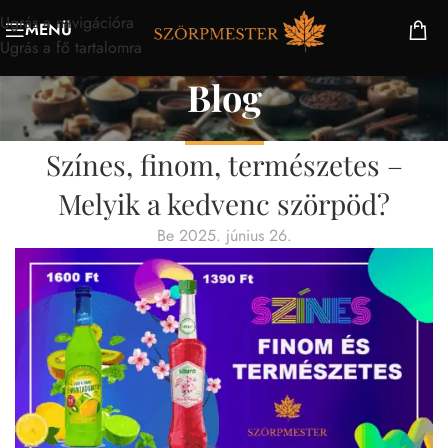
Ugrás a navigációra
MENÜ
Ugrás a fő tartalomra
Blog
SZÖRPVILÁG
Színes, finom, természetes –
Melyik a kedvenc szörpöd?
Be 2025. június 26.