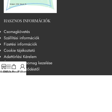
HASZNOS INFORMÁCIÓK
Csomagkövetés
Szállítási információk
Fizetési információk
Cookie tájékoztató
Adattörlési Kérelem
Át nem vett csomag kezelése
Elállás a szerződéstől
báruház
Oldalsáv
Kosár
Fiókom
HASZNOS
Becsületkódex – Fogyasztóbarát szemléletű működési kódex
Általános szerződési feltételek
Adatvédelmi nyilatkozat
14 napos elállási jog