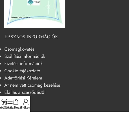
HASZNOS INFORMÁCIÓK
Csomagkövetés
Szállítási információk
Fizetési információk
Cookie tájékoztató
Adattörlési Kérelem
Át nem vett csomag kezelése
Elállás a szerződéstől
HASZNOS
báruház
Oldalsáv
Kosár
Fiókom
Becsületkódex – Fogyasztóbarát szemléletű működési kódex
Általános szerződési feltételek