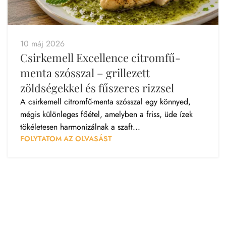
10 máj 2026
Csirkemell Excellence citromfű-
menta szósszal – grillezett
zöldségekkel és fűszeres rizzsel
A csirkemell citromfű-menta szósszal egy könnyed,
mégis különleges főétel, amelyben a friss, üde ízek
tökéletesen harmonizálnak a szaft...
FOLYTATOM AZ OLVASÁST