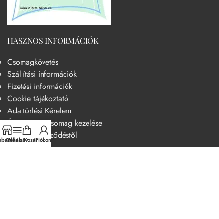
HASZNOS INFORMÁCIÓK
Csomagkövetés
Szállítási információk
Fizetési információk
Cookie tájékoztató
Adattörlési Kérelem
Át nem vett csomag kezelése
Elállás a szerződéstől
báruház
Oldalsáv
Kosár
Fiókom
HASZNOS
Becsületkódex – Fogyasztóbarát szemléletű működési kódex
Általános szerződési feltételek
Adatvédelmi nyilatkozat
14 napos elállási jog