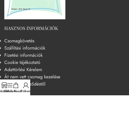
HASZNOS INFORMÁCIÓK
Csomagkövetés
Szállítási információk
Fizetési információk
Cookie tájékoztató
Adattörlési Kérelem
Át nem vett csomag kezelése
Elállás a szerződéstől
báruház
Oldalsáv
Kosár
Fiókom
HASZNOS
Becsületkódex – Fogyasztóbarát szemléletű működési kódex
Általános szerződési feltételek
Adatvédelmi nyilatkozat