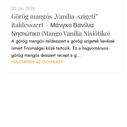
22 jún 2026
Görög mangós „Vanília-szigeti”
italdesszert – Μάνγκο Βανίλια
Νησιώτικο (Mango Vanília Nisiótiko)
A görög mangós italdesszert a görög szigetek kevéssé
ismert finomságai közé tartozik. Ez a hagyományos
görög mangós desszert recept a g...
FOLYTATOM AZ OLVASÁST