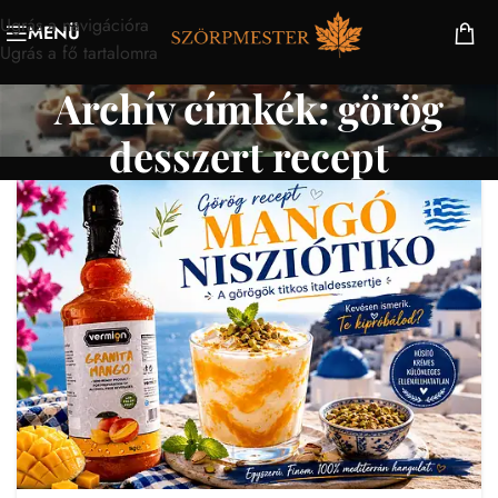
Ugrás a navigációra
MENÜ
Ugrás a fő tartalomra
Archív címkék: görög
desszert recept