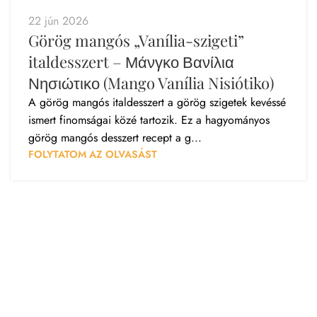
22 jún 2026
Görög mangós „Vanília-szigeti”
italdesszert – Μάνγκο Βανίλια
Νησιώτικο (Mango Vanília Nisiótiko)
A görög mangós italdesszert a görög szigetek kevéssé
ismert finomságai közé tartozik. Ez a hagyományos
görög mangós desszert recept a g...
FOLYTATOM AZ OLVASÁST