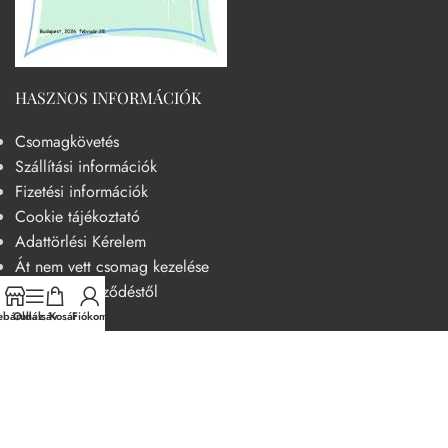
HASZNOS INFORMÁCIÓK
Csomagkövetés
Szállítási információk
Fizetési információk
Cookie tájékoztató
Adattörlési Kérelem
Át nem vett csomag kezelése
Elállás a szerződéstől
báruház
Oldalsáv
Kosár
Fiókom
HASZNOS
Becsületkódex – Fogyasztóbarát szemléletű működési kódex
Általános szerződési feltételek
Adatvédelmi nyilatkozat