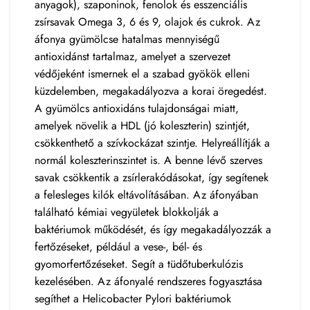
anyagok), szaponinok, fenolok és esszenciális
zsírsavak Omega 3, 6 és 9, olajok és cukrok. Az
áfonya gyümölcse hatalmas mennyiségű
antioxidánst tartalmaz, amelyet a szervezet
védőjeként ismernek el a szabad gyökök elleni
küzdelemben, megakadályozva a korai öregedést.
A gyümölcs antioxidáns tulajdonságai miatt,
amelyek növelik a HDL (jó koleszterin) szintjét,
csökkenthető a szívkockázat szintje. Helyreállítják a
normál koleszterinszintet is. A benne lévő szerves
savak csökkentik a zsírlerakódásokat, így segítenek
a felesleges kilók eltávolításában. Az áfonyában
található kémiai vegyületek blokkolják a
baktériumok működését, és így megakadályozzák a
fertőzéseket, például a vese-, bél- és
gyomorfertőzéseket. Segít a tüdőtuberkulózis
kezelésében. Az áfonyalé rendszeres fogyasztása
segíthet a Helicobacter Pylori baktériumok