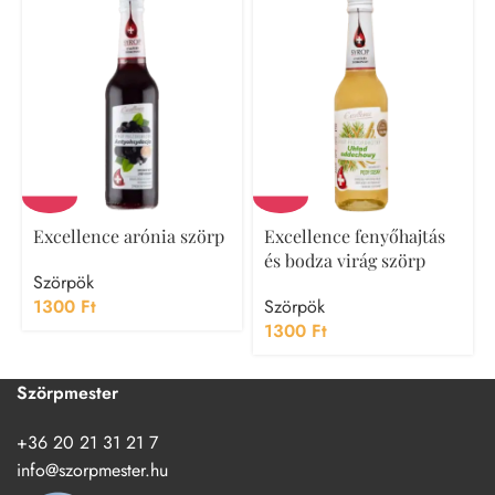
Excellence arónia szörp
Excellence fenyőhajtás
és bodza virág szörp
Szörpök
1300
Ft
Szörpök
1300
Ft
Szörpmester
+36 20 21 31 21 7
info@szorpmester.hu