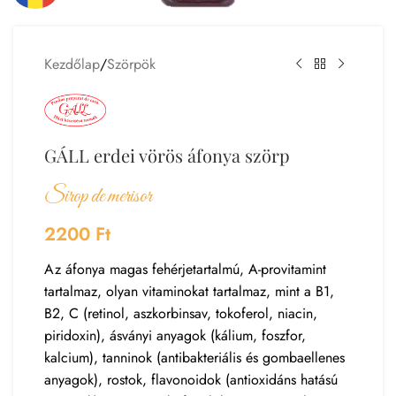
Kezdőlap
/
Szörpök
GÁLL erdei vörös áfonya szörp
Sirop de merisor
2200
Ft
Az áfonya magas fehérjetartalmú, A-provitamint
tartalmaz, olyan vitaminokat tartalmaz, mint a B1,
B2, C (retinol, aszkorbinsav, tokoferol, niacin,
piridoxin), ásványi anyagok (kálium, foszfor,
kalcium), tanninok (antibakteriális és gombaellenes
anyagok), rostok, flavonoidok (antioxidáns hatású