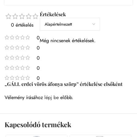
Értékelések
0 értékelés
0
Még nincsenek értékelések.
0
0
0
0
„GÁLL erdei vörös áfonya szörp” értékelése elsőként
Vélemény írásához
lépj be
előbb.
Kapcsolódó termékek