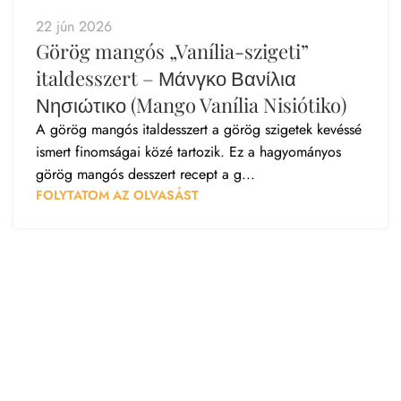
22 jún 2026
Görög mangós „Vanília-szigeti”
italdesszert – Μάνγκο Βανίλια
Νησιώτικο (Mango Vanília Nisiótiko)
A görög mangós italdesszert a görög szigetek kevéssé
ismert finomságai közé tartozik. Ez a hagyományos
görög mangós desszert recept a g...
FOLYTATOM AZ OLVASÁST