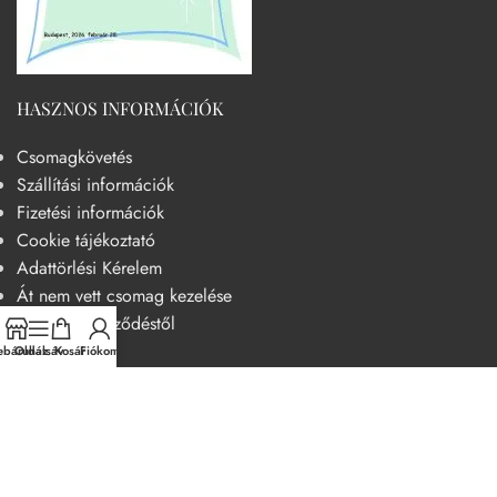
HASZNOS INFORMÁCIÓK
Csomagkövetés
Szállítási információk
Fizetési információk
Cookie tájékoztató
Adattörlési Kérelem
Át nem vett csomag kezelése
Elállás a szerződéstől
báruház
Oldalsáv
Kosár
Fiókom
HASZNOS
Becsületkódex – Fogyasztóbarát szemléletű működési kódex
Általános szerződési feltételek
Adatvédelmi nyilatkozat