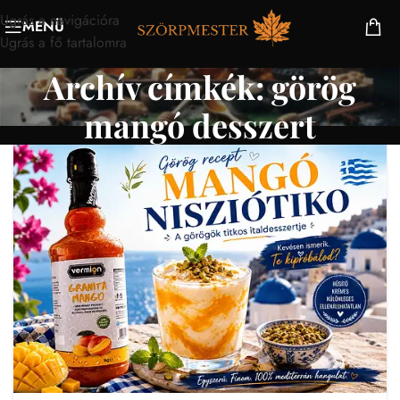
Ugrás a navigációra
MENÜ
Ugrás a fő tartalomra
Archív címkék: görög
mangó desszert