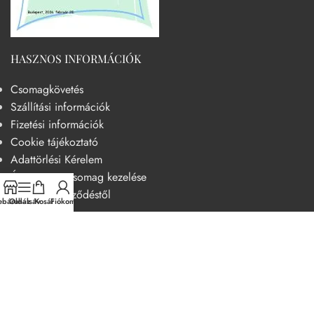
HASZNOS INFORMÁCIÓK
Csomagkövetés
Szállítási információk
Fizetési információk
Cookie tájékoztató
Adattörlési Kérelem
Át nem vett csomag kezelése
Elállás a szerződéstől
báruház
Oldalsáv
Kosár
Fiókom
HASZNOS
Becsületkódex – Fogyasztóbarát szemléletű működési kódex
Általános szerződési feltételek
Adatvédelmi nyilatkozat
14 napos elállási jog