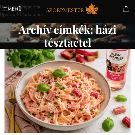
Ugrás a navigációra
MENÜ
Ugrás a fő tartalomra
Archív címkék: házi
tésztaétel