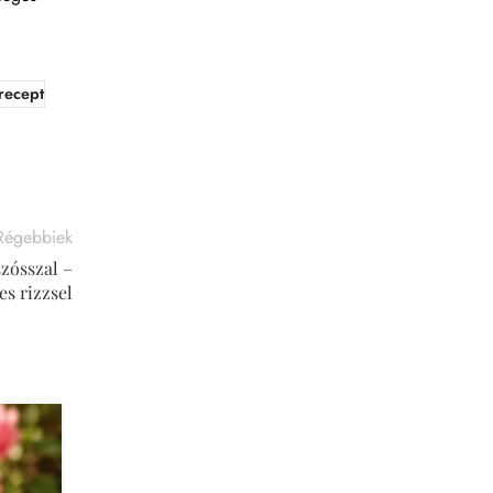
 recept
Régebbiek
zósszal –
es rizzsel