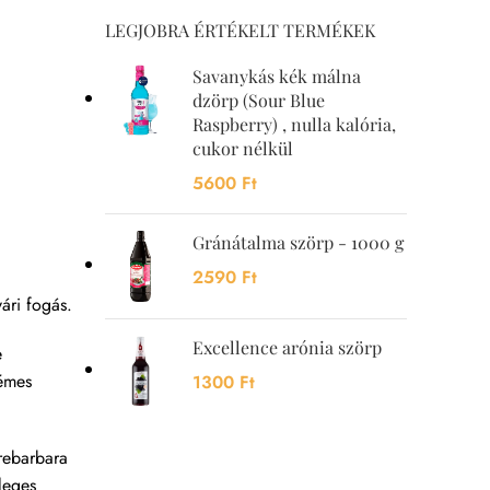
LEGJOBRA ÉRTÉKELT TERMÉKEK
Savanykás kék málna
dzörp (Sour Blue
Raspberry) , nulla kalória,
cukor nélkül
5600
Ft
Gránátalma szörp - 1000 g
2590
Ft
ári fogás.
Excellence arónia szörp
e
rémes
1300
Ft
 rebarbara
leges