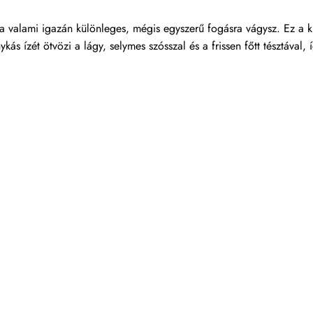
 ha valami igazán különleges, mégis egyszerű fogásra vágysz. Ez a 
kás ízét ötvözi a lágy, selymes szósszal és a frissen főtt tésztával, 