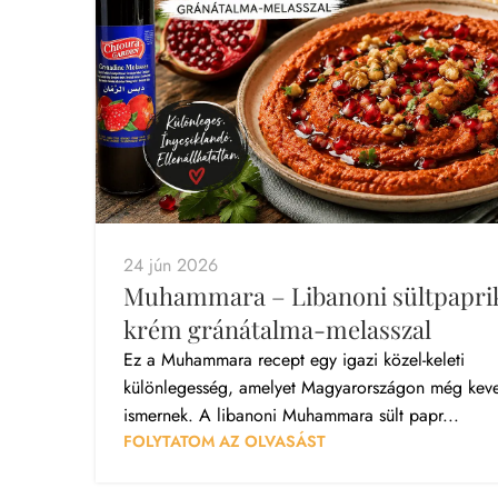
24 jún 2026
Muhammara – Libanoni sültpapri
krém gránátalma-melasszal
Ez a Muhammara recept egy igazi közel-keleti
különlegesség, amelyet Magyarországon még kev
ismernek. A libanoni Muhammara sült papr...
FOLYTATOM AZ OLVASÁST