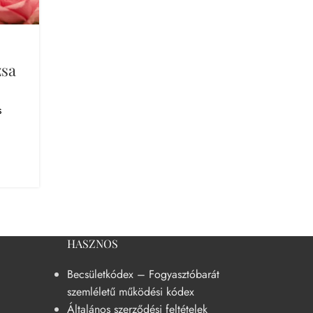
tökéletesen harmonizálnak a szaft...
FOLYTATOM AZ OLVASÁST
zsa
s
HASZNOS
Becsületkódex – Fogyasztóbarát
szemléletű működési kódex
Általános szerződési feltételek