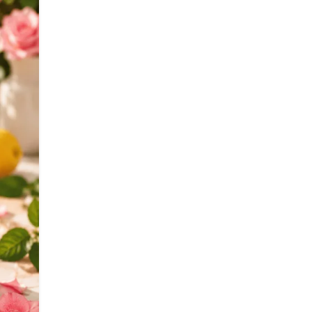
10 máj 2026
Csirkemell Excellence citromfű-
menta szósszal – grillezett
zöldségekkel és fűszeres rizzsel
A csirkemell citromfű-menta szósszal egy könnyed,
mégis különleges főétel, amelyben a friss, üde ízek