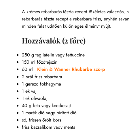
A krémes
rebarbarás
tészta recept tökéletes választás,
rebarbarás tészta recept a rebarbara friss, enyhén savany
minden falat üdítően különleges élményt nyújt.
Hozzávalók (2 főre)
250 g tagliatelle vagy fettuccine
150 ml főzőtejszín
60 ml
Klein & Wanner Rhubarbe szörp
2 szál friss rebarbara
1 gerezd fokhagyma
1 ek vaj
1 ek olívaolaj
40 g feta vagy kecskesajt
1 marék dió vagy pirított dió
só, frissen őrölt bors
friss bazsalikom vagy menta