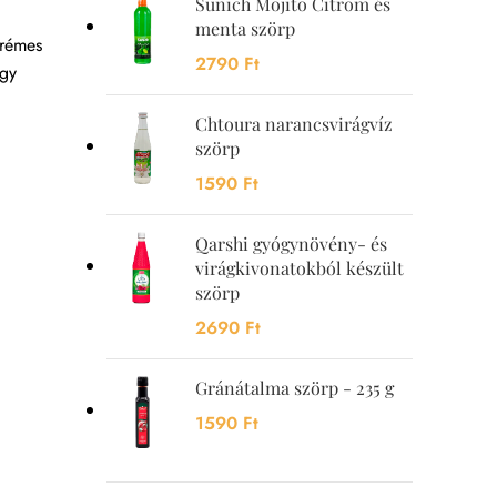
Sunich Mojito Citrom és
menta szörp
krémes
2790
Ft
így
Chtoura narancsvirágvíz
szörp
1590
Ft
Qarshi gyógynövény- és
virágkivonatokból készült
szörp
2690
Ft
Gránátalma szörp - 235 g
1590
Ft