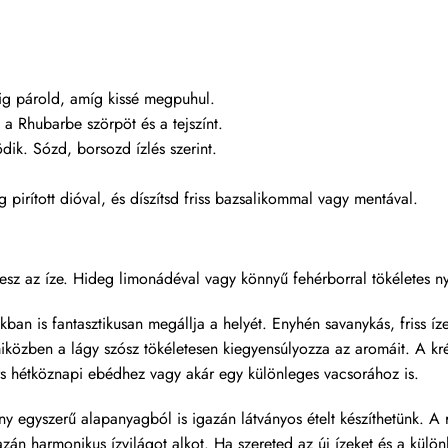
ig párold, amíg kissé megpuhul.
a Rhubarbe szörpöt és a tejszínt.
ik. Sózd, borsozd ízlés szerint.
g pirított dióval, és díszítsd friss bazsalikommal vagy mentával.
esz az íze. Hideg limonádéval vagy könnyű fehérborral tökéletes ny
n is fantasztikusan megállja a helyét. Enyhén savanykás, friss íz
miközben a lágy szósz tökéletesen kiegyensúlyozza az aromáit. A k
ors hétköznapi ebédhez vagy akár egy különleges vacsorához is.
ny egyszerű alapanyagból is igazán látványos ételt készíthetünk. A
azán harmonikus ízvilágot alkot. Ha szereted az új ízeket és a külön