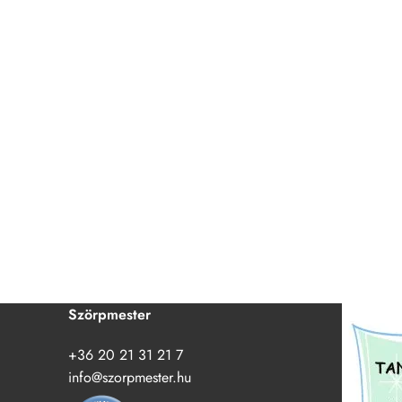
Szörpmester
+36 20 21 31 21 7
info@szorpmester.hu