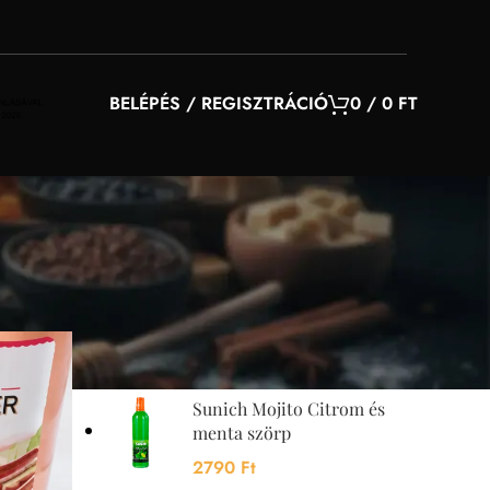
BELÉPÉS / REGISZTRÁCIÓ
0
/
0
FT
YOU MAY ALSO LIKE…
el
Sunquick mangó szörp
700 ml
4200
Ft
Sunich Mojito Citrom és
menta szörp
2790
Ft