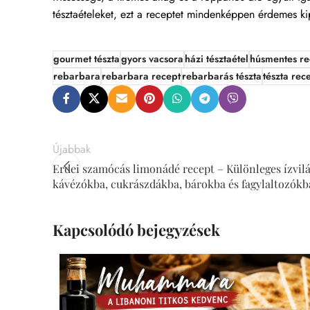
tésztaételeket, ezt a receptet mindenképpen érdemes k
gourmet tészta
gyors vacsora
házi tésztaétel
húsmentes re
rebarbara
rebarbara recept
rebarbarás tészta
tészta rec
Újabbak
Erdei szamócás limonádé recept – Különleges ízvil
kávézókba, cukrászdákba, bárokba és fagylaltozókb
Kapcsolódó bejegyzések