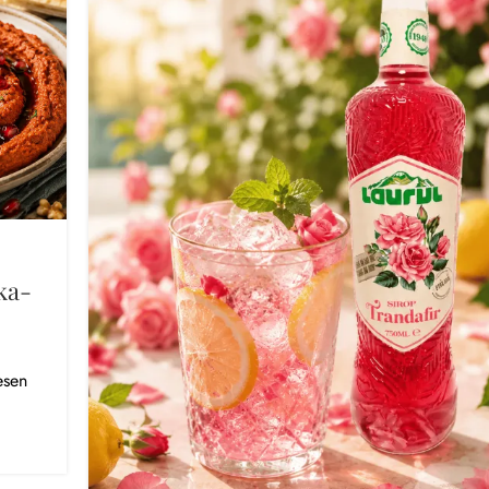
ka-
esen