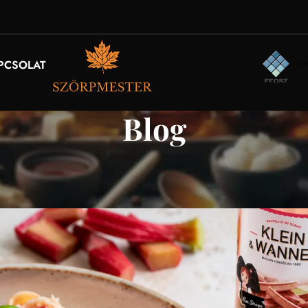
PCSOLAT
Blog
ASZTRONÓMIA
,
RECEPTEK
a Klein & Wanner Rebarbara szörpp
Be 2026. május 13.