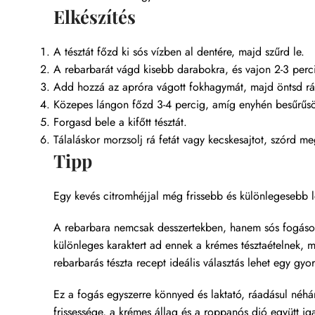
Elkészítés
A tésztát főzd ki sós vízben al dentére, majd szűrd le.
A rebarbarát vágd kisebb darabokra, és vajon 2-3 perc
Add hozzá az apróra vágott fokhagymát, majd öntsd rá 
Közepes lángon főzd 3-4 percig, amíg enyhén besűrűsöd
Forgasd bele a kifőtt tésztát.
Tálaláskor morzsolj rá fetát vagy kecskesajtot, szórd me
Tipp
Egy kevés citromhéjjal még frissebb és különlegesebb l
A rebarbara nemcsak desszertekben, hanem sós fogásokba
különleges karaktert ad ennek a krémes tésztaételnek, 
rebarbarás tészta recept ideális választás lehet egy gy
Ez a fogás egyszerre könnyed és laktató, ráadásul néhá
frissessége, a krémes állag és a roppanós dió együtt ig