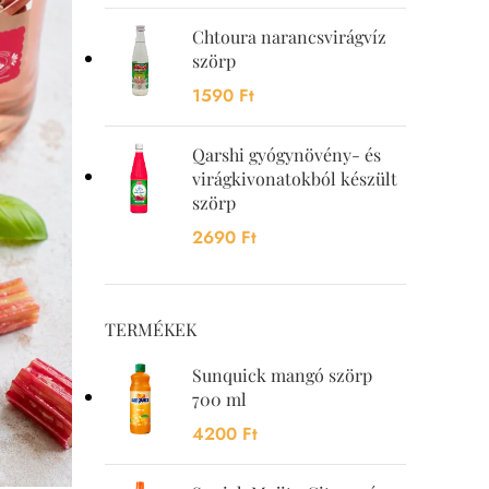
Chtoura narancsvirágvíz
szörp
1590
Ft
Qarshi gyógynövény- és
virágkivonatokból készült
szörp
2690
Ft
TERMÉKEK
Sunquick mangó szörp
700 ml
4200
Ft