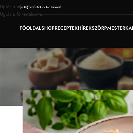
Ugrás a navigációra
(+36) 20-21-31-21-7
Hirlevél
Ugrás a fő tartalomra
FŐOLDAL
SHOP
RECEPTEK
HÍREK
SZÖRPMESTER
KA
G
Rebarbarás-krémes tészt