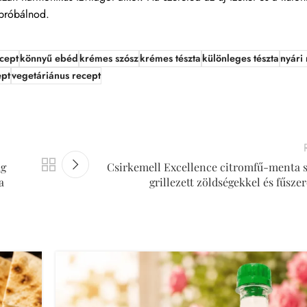
ipróbálnod.
cept
könnyű ebéd
krémes szósz
krémes tészta
különleges tészta
nyári
ept
vegetáriánus recept
ág
Csirkemell Excellence citromfű-menta s
a
grillezett zöldségekkel és fűszer