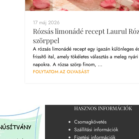
17 máj 2026
Rózsás limonádé recept Laurul Ró
szörppel
A rózsás limonádé recept egy igazán különleges é
frissítő ital, amely tökéletes választás a meleg nyári
napokra. A rózsa szörp finom, ...
FOLYTATOM AZ OLVASÁST
HASZNOS INFORMÁCIÓK
Csomagkövetés
Szállítási információk
Fizetési információk