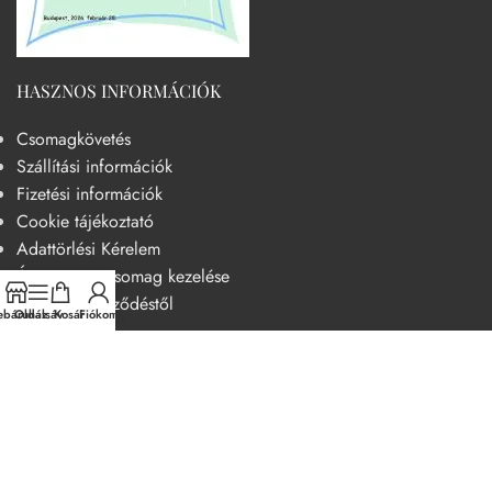
HASZNOS INFORMÁCIÓK
Csomagkövetés
Szállítási információk
Fizetési információk
Cookie tájékoztató
Adattörlési Kérelem
Át nem vett csomag kezelése
Elállás a szerződéstől
báruház
Oldalsáv
Kosár
Fiókom
HASZNOS
Becsületkódex – Fogyasztóbarát szemléletű működési kódex
Általános szerződési feltételek
Adatvédelmi nyilatkozat
14 napos elállási jog