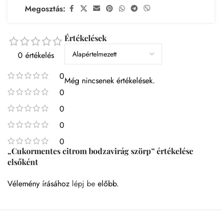
Megosztás:
Értékelések
0 értékelés
0
Még nincsenek értékelések.
0
0
0
0
„Cukormentes citrom bodzavirág szörp” értékelése
elsőként
Vélemény írásához
lépj be
előbb.