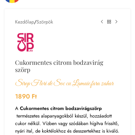
Kezdőlap
/
Szörpök
Cukormentes citrom bodzavirág
szörp
Sirop Flori de Soc cu Lamaie fara zahar
1890
Ft
A
Cukormentes citrom bodzavirágszörp
természetes alapanyagokból készül, hozzáadott
cukor nélkül. Vízben vagy szódában hígítva frissítő,
nyári ital, de koktélokhoz és desszertekhez is kiváló.