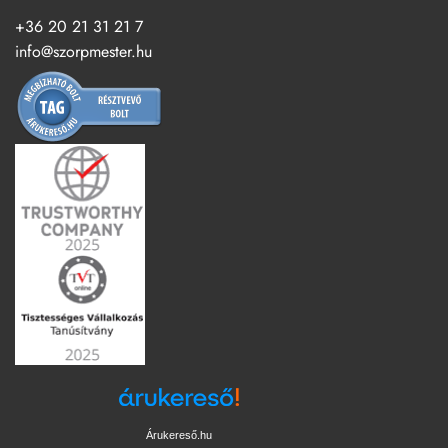
+36 20 21 31 21 7
info@szorpmester.hu
Árukereső.hu