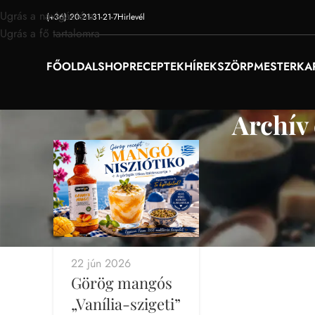
Ugrás a navigációra
(+36) 20-21-31-21-7
Hirlevél
Ugrás a fő tartalomra
FŐOLDAL
SHOP
RECEPTEK
HÍREK
SZÖRPMESTER
KA
Archív
22 jún 2026
Görög mangós
„Vanília-szigeti”