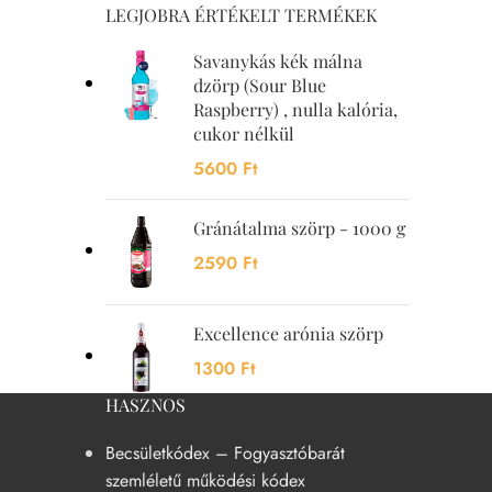
LEGJOBRA ÉRTÉKELT TERMÉKEK
Savanykás kék málna
dzörp (Sour Blue
Raspberry) , nulla kalória,
cukor nélkül
5600
Ft
Gránátalma szörp - 1000 g
2590
Ft
Excellence arónia szörp
1300
Ft
HASZNOS
Becsületkódex – Fogyasztóbarát
szemléletű működési kódex