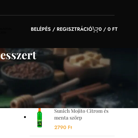
BELÉPÉS / REGISZTRÁCIÓ
0
/
0
FT
esszert
YOU MAY ALSO LIKE…
Sunquick mangó szörp
700 ml
4200
Ft
Sunich Mojito Citrom és
menta szörp
2790
Ft