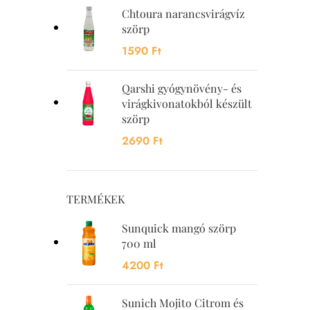
Chtoura narancsvirágvíz
szörp
1590
Ft
Qarshi gyógynövény- és
virágkivonatokból készült
szörp
2690
Ft
TERMÉKEK
Sunquick mangó szörp
700 ml
4200
Ft
Sunich Mojito Citrom és