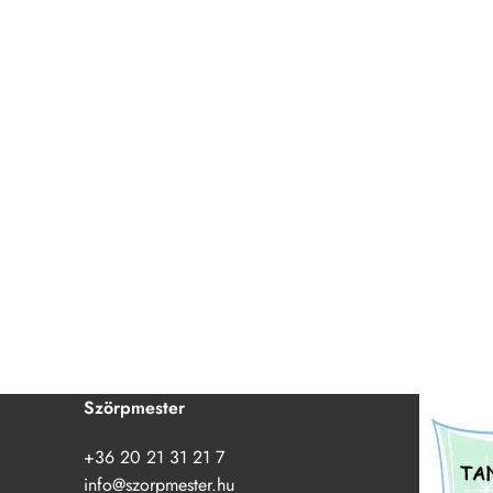
Szörpmester
+36 20 21 31 21 7
info@szorpmester.hu