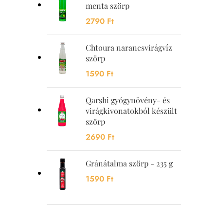
menta szörp
2790
Ft
Chtoura narancsvirágvíz
szörp
1590
Ft
Qarshi gyógynövény- és
virágkivonatokból készült
szörp
2690
Ft
Gránátalma szörp - 235 g
1590
Ft