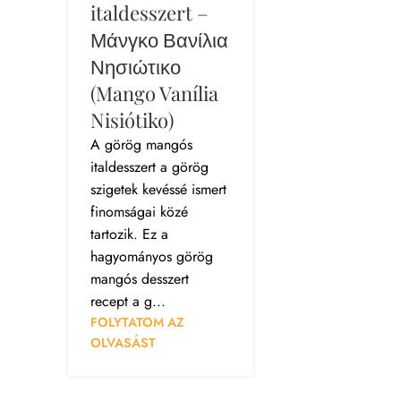
italdesszert –
Μάνγκο Βανίλια
Νησιώτικο
(Mango Vanília
Nisiótiko)
A görög mangós
italdesszert a görög
szigetek kevéssé ismert
finomságai közé
tartozik. Ez a
hagyományos görög
mangós desszert
recept a g...
FOLYTATOM AZ
OLVASÁST