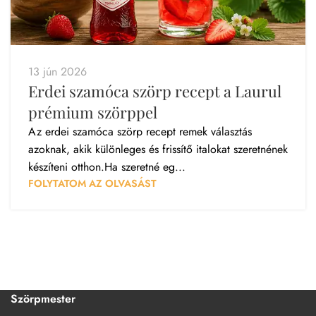
13 jún 2026
Erdei szamóca szörp recept a Laurul
prémium szörppel
Az erdei szamóca szörp recept remek választás
azoknak, akik különleges és frissítő italokat szeretnének
készíteni otthon.Ha szeretné eg...
FOLYTATOM AZ OLVASÁST
Szörpmester