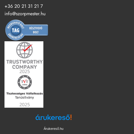
+36 20 21 31 21 7
info@szorpmester.hu
Árukereső.hu