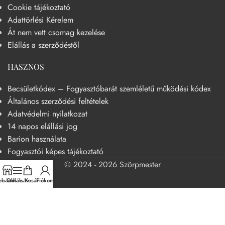
Cookie tájékoztató
Adattörlési Kérelem
Át nem vett csomag kezelése
Elállás a szerződéstől
HASZNOS
Becsületkódex – Fogyasztóbarát szemléletű működési kódex
Általános szerződési feltételek
Adatvédelmi nyilatkozat
14 napos elállási jog
Barion használata
Fogyasztói képes tájékoztató
© 2024 - 2026 Szörpmester
báruház
Oldalsáv
Kosár
Fiókom