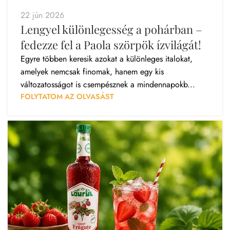
22 jún 2026
Lengyel különlegesség a pohárban –
fedezze fel a Paola szörpök ízvilágát!
Egyre többen keresik azokat a különleges italokat,
amelyek nemcsak finomak, hanem egy kis
változatosságot is csempésznek a mindennapokb...
FOLYTATOM AZ OLVASÁST