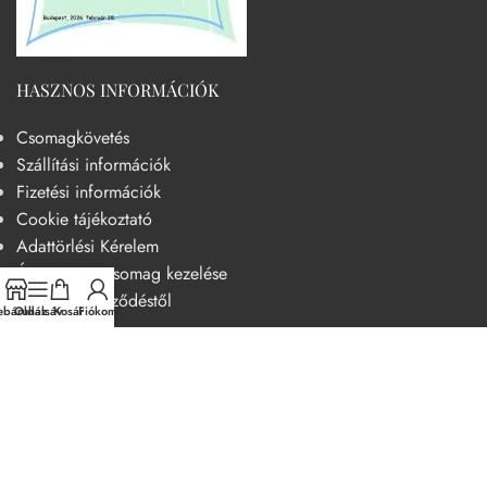
HASZNOS INFORMÁCIÓK
Csomagkövetés
Szállítási információk
Fizetési információk
Cookie tájékoztató
Adattörlési Kérelem
Át nem vett csomag kezelése
Elállás a szerződéstől
báruház
Oldalsáv
Kosár
Fiókom
HASZNOS
Becsületkódex – Fogyasztóbarát szemléletű működési kódex
Általános szerződési feltételek
Adatvédelmi nyilatkozat
14 napos elállási jog