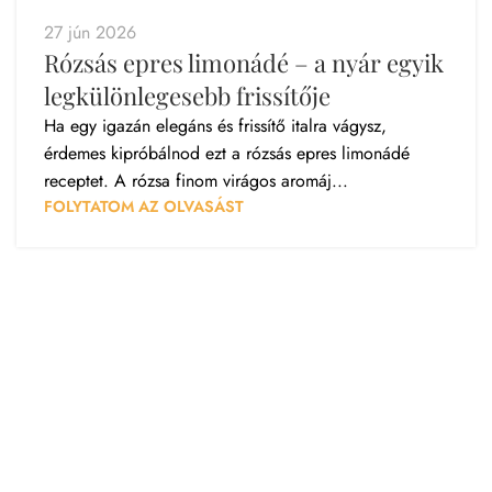
27 jún 2026
Rózsás epres limonádé – a nyár egyik
legkülönlegesebb frissítője
Ha egy igazán elegáns és frissítő italra vágysz,
érdemes kipróbálnod ezt a rózsás epres limonádé
receptet. A rózsa finom virágos aromáj...
FOLYTATOM AZ OLVASÁST