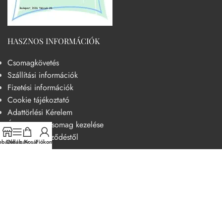
HASZNOS INFORMÁCIÓK
Csomagkövetés
Szállítási információk
Fizetési információk
Cookie tájékoztató
Adattörlési Kérelem
Át nem vett csomag kezelése
Elállás a szerződéstől
báruház
Oldalsáv
Kosár
Fiókom
HASZNOS
Becsületkódex – Fogyasztóbarát szemléletű működési kódex
Általános szerződési feltételek
Adatvédelmi nyilatkozat
14 napos elállási jog