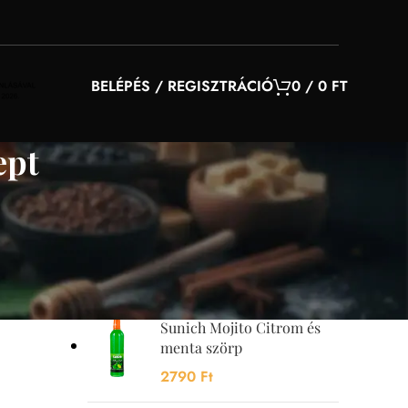
BELÉPÉS / REGISZTRÁCIÓ
0
/
0
FT
ept
YOU MAY ALSO LIKE…
Sunquick mangó szörp
700 ml
4200
Ft
Sunich Mojito Citrom és
menta szörp
2790
Ft