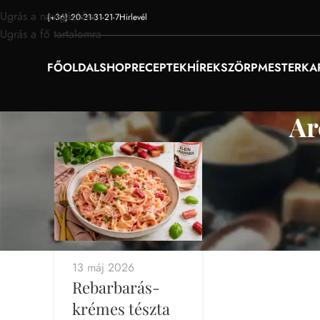
Ugrás a navigációra
(+36) 20-21-31-21-7
Hirlevél
Ugrás a fő tartalomra
FŐOLDAL
SHOP
RECEPTEK
HÍREK
SZÖRPMESTER
KA
Ar
13 máj 2026
Rebarbarás-
krémes tészta