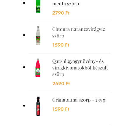
menta szörp
2790
Ft
Chtoura narancsvirágvíz
szörp
1590
Ft
Qarshi gyógynövény- és
virágkivonatokból készült
szörp
2690
Ft
Gránátalma szörp - 235 g
1590
Ft