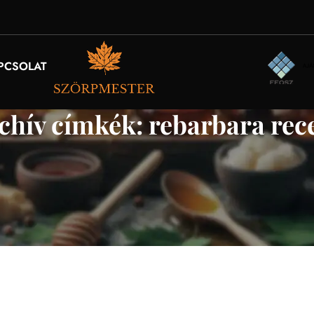
PCSOLAT
chív címkék: rebarbara rec