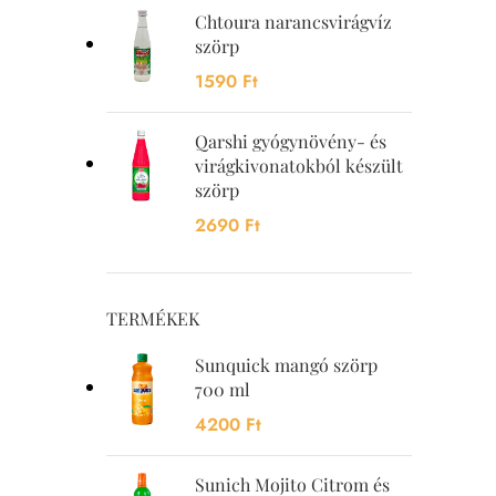
Chtoura narancsvirágvíz
szörp
1590
Ft
Qarshi gyógynövény- és
virágkivonatokból készült
szörp
2690
Ft
TERMÉKEK
Sunquick mangó szörp
700 ml
4200
Ft
Sunich Mojito Citrom és