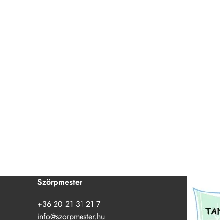
Szörpmester
+36 20 21 31 21 7
info@szorpmester.hu