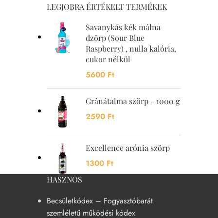
LEGJOBRA ÉRTÉKELT TERMÉKEK
Savanykás kék málna
dzörp (Sour Blue
Raspberry) , nulla kalória,
cukor nélkül
5600
Ft
Gránátalma szörp - 1000 g
2590
Ft
Excellence arónia szörp
1300
Ft
HASZNOS
Becsületkódex – Fogyasztóbarát
szemléletű működési kódex